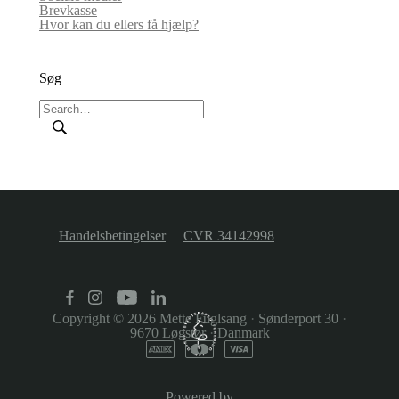
Brevkasse
Hvor kan du ellers få hjælp?
Søg
Handelsbetingelser
CVR 34142998
Copyright © 2026
Mette Fuglsang
·
Sønderport 30
·
9670 Løgstør
·
Danmark
Powered by