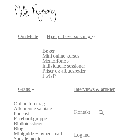
Om Mette
Hjælp til overspisning
Bøger
Mini online kursus
Mentorforløb
Individuelle sessioner
Priser og afbudsregler
I tvivl?
Gratis
Interviews & artikler
Online foredrag
Afklarende samtale
Kontakt
Podcast
Facebookgruppe
Biblioteksbøger
Blog
Miniguide + nyhedsmail
Log ind
Sociale medier