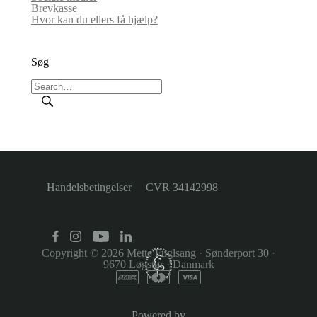
Brevkasse
Hvor kan du ellers få hjælp?
Søg
Handelsbetingelser
CVR 34142998
Copyright © 2026
Mette Fuglsang
·
Sønderport 30
·
9670 Løgstør
·
Danmark
Powered by