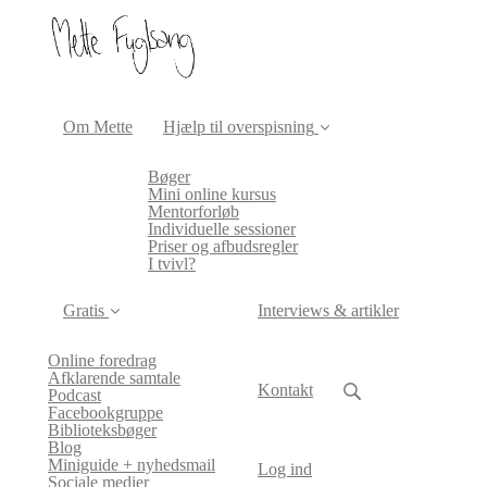
Om Mette
Hjælp til overspisning
Bøger
Mini online kursus
Mentorforløb
Individuelle sessioner
Priser og afbudsregler
I tvivl?
Gratis
Interviews & artikler
Online foredrag
Afklarende samtale
Kontakt
Podcast
Facebookgruppe
Biblioteksbøger
Blog
Miniguide + nyhedsmail
Log ind
Sociale medier