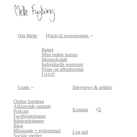
Om Mette
Hjælp til overspisning
Bøger
Mini online kursus
Mentorforløb
Individuelle sessioner
Priser og afbudsregler
I tvivl?
Gratis
Interviews & artikler
Online foredrag
Afklarende samtale
Kontakt
Podcast
Facebookgruppe
Biblioteksbøger
Blog
Miniguide + nyhedsmail
Log ind
Sociale medier