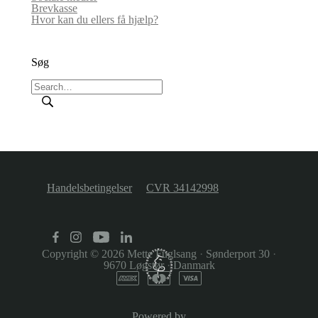
Brevkasse
Hvor kan du ellers få hjælp?
Søg
Handelsbetingelser
CVR 34142998
Copyright © 2026
Mette Fuglsang
·
Sønderport 30
·
9670 Løgstør
·
Danmark
Powered by