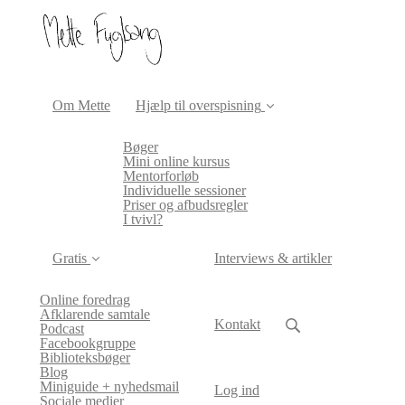
Om Mette
Hjælp til overspisning
Bøger
Mini online kursus
Mentorforløb
Individuelle sessioner
Priser og afbudsregler
I tvivl?
Gratis
Interviews & artikler
Online foredrag
Afklarende samtale
Kontakt
Podcast
Facebookgruppe
Biblioteksbøger
Blog
Miniguide + nyhedsmail
Log ind
Sociale medier