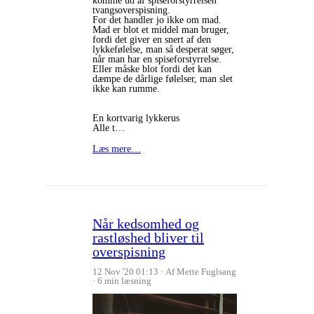
komme ud af spiseforstyrrelsen
tvangsoverspisning.
For det handler jo ikke om mad.
Mad er blot et middel man bruger,
fordi det giver en snert af den
lykkefølelse, man så desperat søger,
når man har en spiseforstyrrelse.
Eller måske blot fordi det kan
dæmpe de dårlige følelser, man slet
ikke kan rumme.
En kortvarig lykkerus
Alle t…
Læs mere…
Når kedsomhed og
rastløshed bliver til
overspisning
12 Nov '20 01:13
Af Mette Fuglsang
6 min læsning