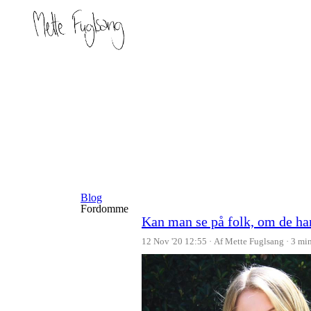
Blog
Fordomme
Kan man se på folk, om de har
12 Nov '20 12:55
Af Mette Fuglsang
3 mi