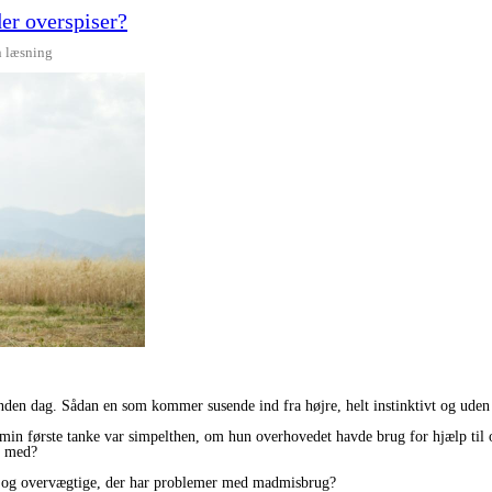
er overspiser?
n læsning
den dag. Sådan en som kommer susende ind fra højre, helt instinktivt og ude
g min første tanke var simpelthen, om hun overhovedet havde brug for hjælp til 
e med?
ke og overvægtige, der har problemer med madmisbrug?