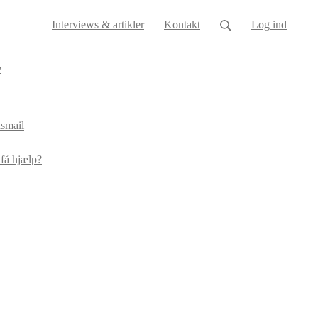
Interviews & artikler
Kontakt
Log ind
e
smail
 få hjælp?