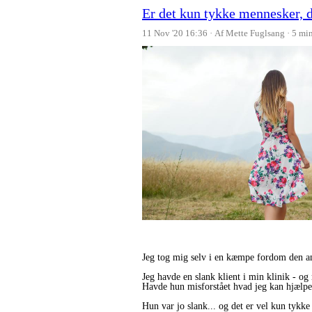
Er det kun tykke mennesker, d
11 Nov '20 16:36
Af Mette Fuglsang
5 mi
Jeg tog mig selv i en kæmpe fordom den an
Jeg havde en slank klient i min klinik - o
Havde hun misforstået hvad jeg kan hjælp
Hun var jo slank... og det er vel kun tyk