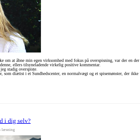
kke om at åbne min egen virksomhed med fokus på overspisning, var der en der 
 ellers tilsyneladende virkelig positive kommentar.
jeg stadig overspiste.
v, som diætist i et Sundhedscenter, en normalvægt og et spisemønster, der ikke 
nd i dig selv?
n læsning