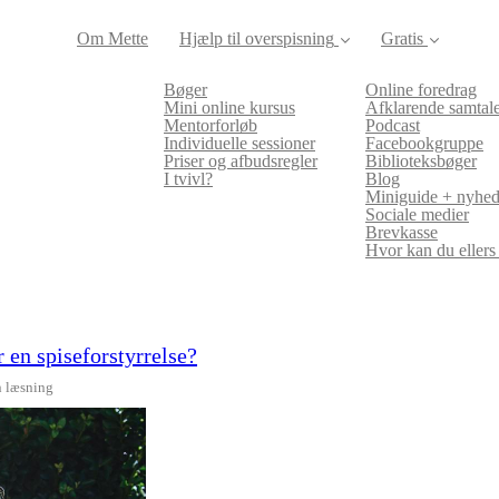
Om Mette
Hjælp til overspisning
Gratis
Bøger
Online foredrag
Mini online kursus
Afklarende samtal
Mentorforløb
Podcast
Individuelle sessioner
Facebookgruppe
Priser og afbudsregler
Biblioteksbøger
I tvivl?
Blog
Miniguide + nyhed
Sociale medier
Brevkasse
Hvor kan du ellers
 en spiseforstyrrelse?
n læsning