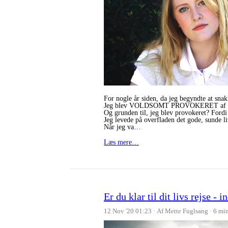
For nogle år siden, da jeg begyndte at sna
Jeg blev VOLDSOMT PROVOKERET af denne,
Og grunden til, jeg blev provokeret? Fordi 
Jeg levede på overfladen det gode, sunde li
Når jeg va…
Læs mere…
Er du klar til dit livs rejse - i
12 Nov '20 01:23
Af Mette Fuglsang
6 mi