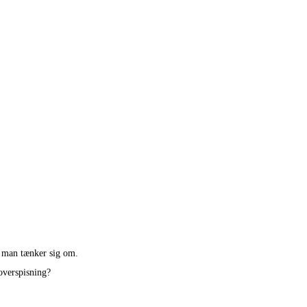
n man tænker sig om.
overspisning?