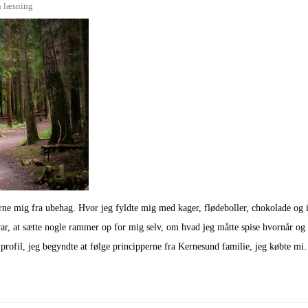
n læsning
erne mig fra ubehag. Hvor jeg fyldte mig med kager, flødeboller, chokolade og i
ar, at sætte nogle rammer op for mig selv, om hvad jeg måtte spise hvornår og o
 profil, jeg begyndte at følge principperne fra Kernesund familie, jeg købte m