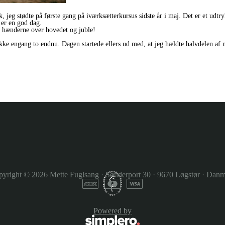
jeg stødte på første gang på iværksætterkursus sidste år i maj. Det er et udtry
 er en god dag.
e hænderne over hovedet og juble!
ikke engang to endnu. Dagen startede ellers ud med, at jeg hældte halvdelen af
pyright © 2026
Mette Fuglsang
·
Sønderport 30
·
9670 Løgstør
·
Danm
Powered by