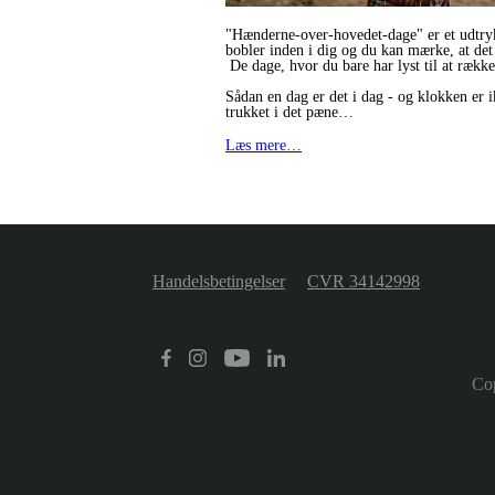
"Hænderne-over-hovedet-dage" er et udtryk, 
bobler inden i dig og du kan mærke, at det
De dage, hvor du bare har lyst til at rækk
Sådan en dag er det i dag - og klokken er 
trukket i det pæne…
Læs mere…
Handelsbetingelser
CVR 34142998
Co